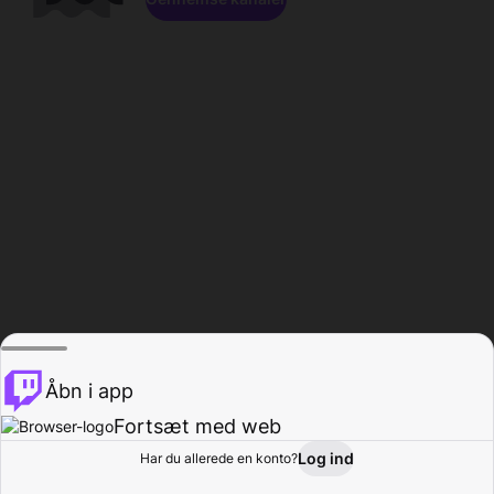
Åbn i app
Fortsæt med web
Log ind
Har du allerede en konto?
Hjem
Gennemse
Aktivitet
Profil