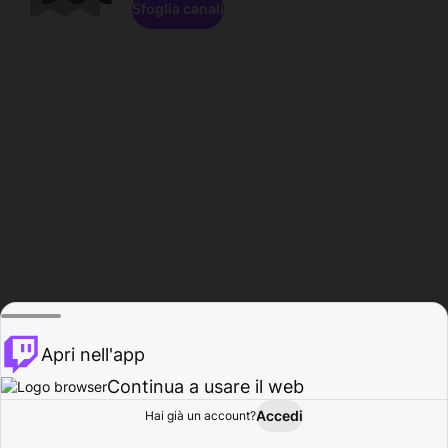
Sfoglia canali
Apri nell'app
Continua a usare il web
Accedi
Hai già un account?
Base
Sfoglia
Attività
Profilo