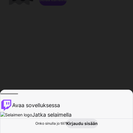
Avaa sovelluksessa
Jatka selaimella
Kirjaudu sisään
Onko sinulla jo tili?
Koti
Selaa
Toiminta
Profiili