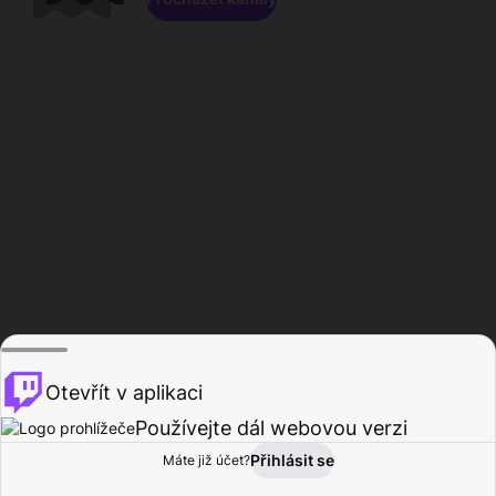
Otevřít v aplikaci
Používejte dál webovou verzi
Přihlásit se
Máte již účet?
Domů
Procházet
Aktivita
Profil