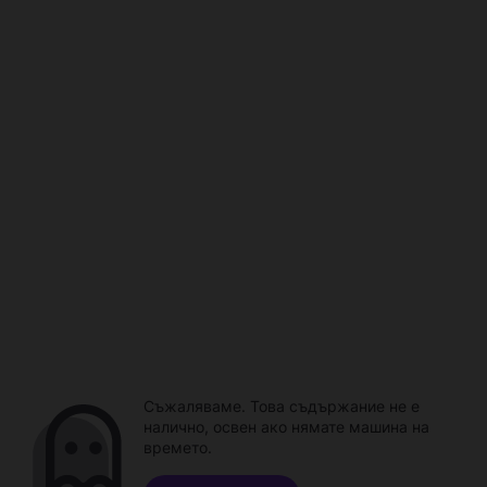
Съжаляваме. Това съдържание не е
налично, освен ако нямате машина на
времето.