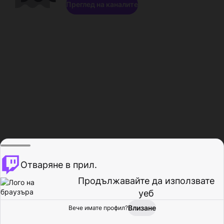
Преглед на каналите
Отваряне в прил.
Продължавайте да използвате
уеб
Влизане
Вече имате профил?
Начало
Преглед
Активност
Профил