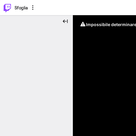
⌥
P
Sfoglia
Impossibile determinare