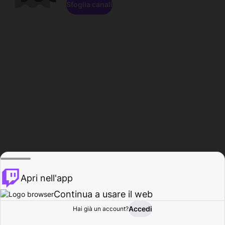
Sfoglia canali
Apri nell'app
Continua a usare il web
Accedi
Hai già un account?
Base
Sfoglia
Attività
Profilo