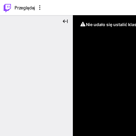
…
⌥
P
Przeglądaj
Nie udało się ustalić klas