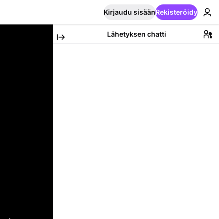
Kirjaudu sisään
Rekisteröidy
Lähetyksen chatti