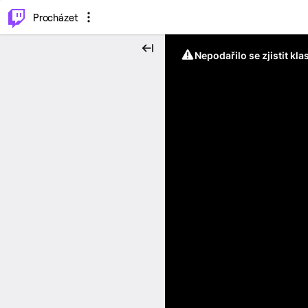
..
⌥
P
Procházet
Nepodařilo se zjistit kla