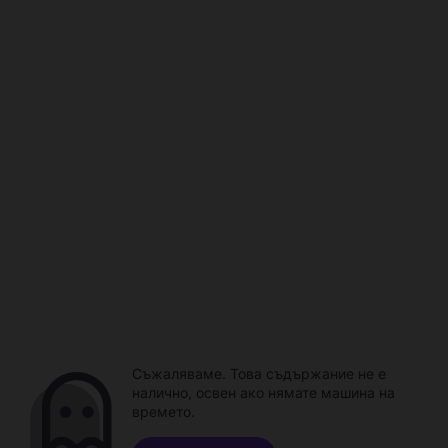
Съжаляваме. Това съдържание не е
налично, освен ако нямате машина на
времето.