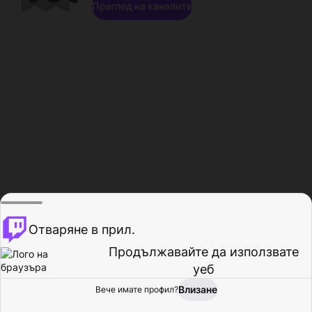
Преглед на каналите
Отваряне в прил.
Продължавайте да използвате
уеб
Влизане
Вече имате профил?
Начало
Преглед
Активност
Профил