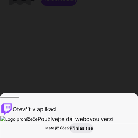
Otevřít v aplikaci
Používejte dál webovou verzi
Přihlásit se
Máte již účet?
Domů
Procházet
Aktivita
Profil