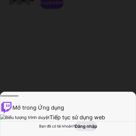
Duyệt kênh
Mở trong Ứng dụng
Tiếp tục sử dụng web
Đăng nhập
Bạn đã có tài khoản?
Trang chủ
Duyệt
Hoạt động
Hồ sơ