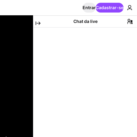
Entrar
Cadastrar-se
Chat da live