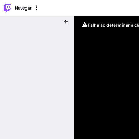
⌥
P
Navegar
Falha ao determinar a c