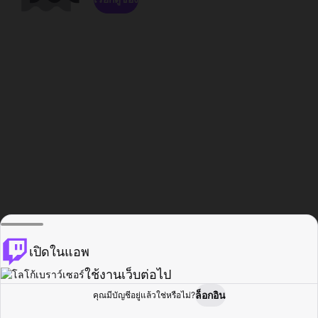
เปิดในแอพ
ใช้งานเว็บต่อไป
ล็อกอิน
คุณมีบัญชีอยู่แล้วใช่หรือไม่?
หน้าแรก
เรียกดู
กิจกรรม
โปรไฟล์