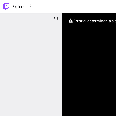
⌥
P
Explorar
Error al determinar la c