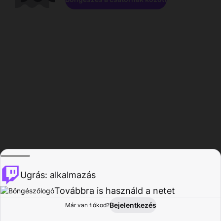
Ugrás: alkalmazás
Továbbra is használd a netet
Bejelentkezés
Már van fiókod?
Főoldal
Böngészés
Tevékenység
Profil