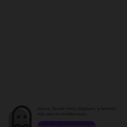
Sajnos, hacsak nincs időgéped, a tartalom
már nem áll rendelkezésre.
Böngészés a csatornák között