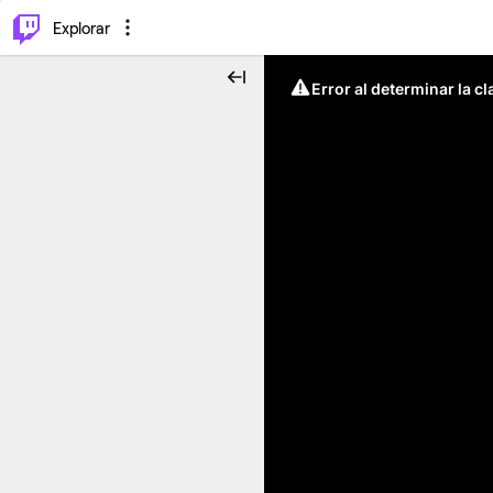
⌥
P
Explorar
Error al determinar la c