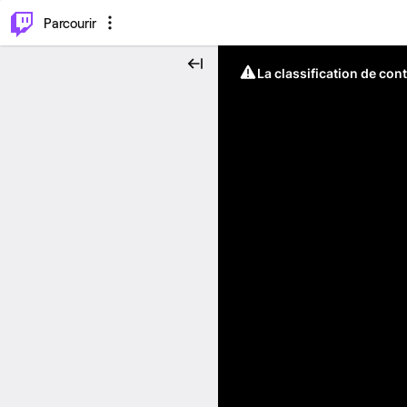
⌥
P
Parcourir
La classification de con