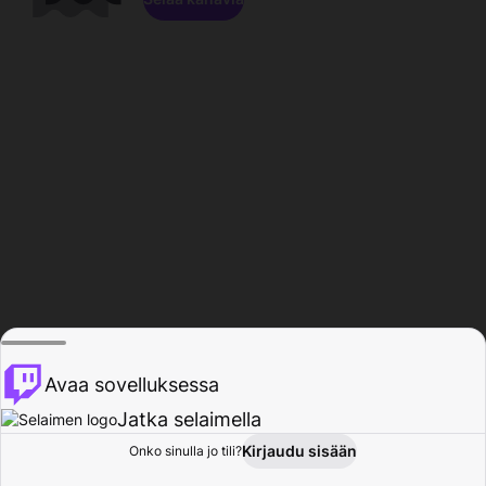
Avaa sovelluksessa
Jatka selaimella
Kirjaudu sisään
Onko sinulla jo tili?
Koti
Selaa
Toiminta
Profiili