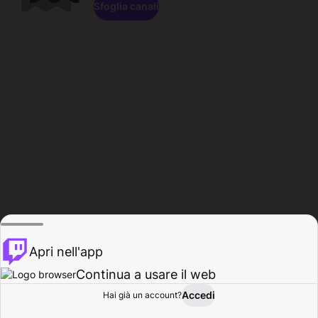
Sfoglia canali
Apri nell'app
Continua a usare il web
Accedi
Hai già un account?
Base
Sfoglia
Attività
Profilo