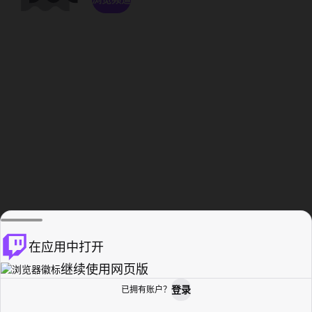
在应用中打开
继续使用网页版
登录
已拥有账户？
主页
浏览
活动纪录
个人资料