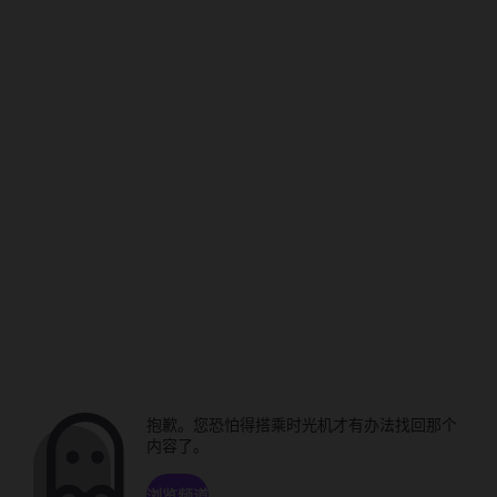
抱歉。您恐怕得搭乘时光机才有办法找回那个
内容了。
浏览频道