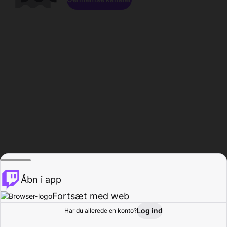
Åbn i app
Fortsæt med web
Log ind
Har du allerede en konto?
Hjem
Gennemse
Aktivitet
Profil