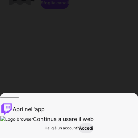
Sfoglia canali
Apri nell'app
Continua a usare il web
Accedi
Hai già un account?
Base
Sfoglia
Attività
Profilo