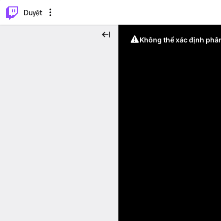
.
⌥
P
Duyệt
Không thể xác định phân