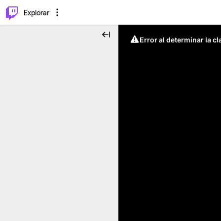
⌥
P
Explorar
Error al determinar la c