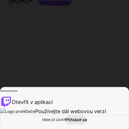
Otevřít v aplikaci
Používejte dál webovou verzi
Přihlásit se
Máte již účet?
Domů
Procházet
Aktivita
Profil