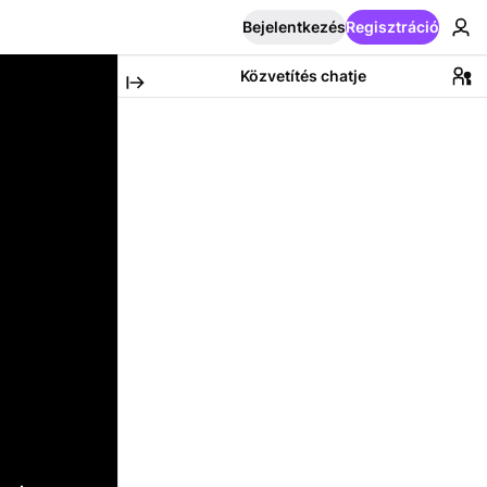
Bejelentkezés
Regisztráció
Közvetítés chatje