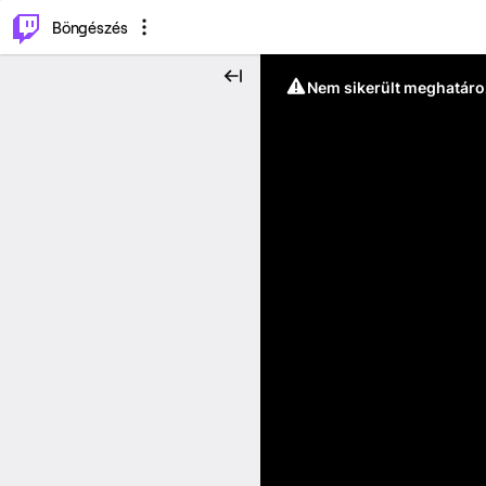
⌥
P
Böngészés
Nem sikerült meghatáro