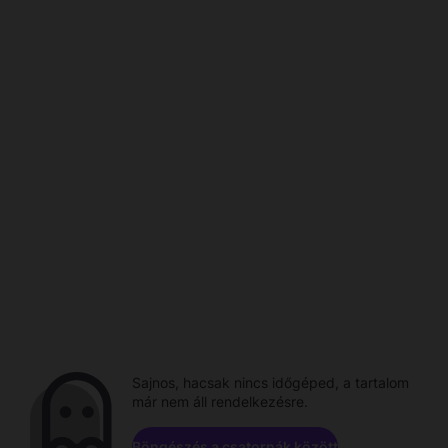
Sajnos, hacsak nincs időgéped, a tartalom
már nem áll rendelkezésre.
Böngészés a csatornák között