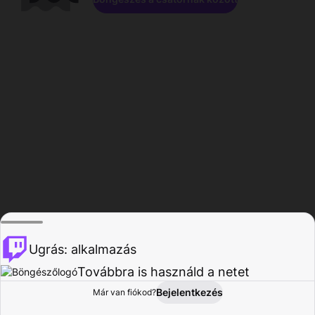
Ugrás: alkalmazás
Továbbra is használd a netet
Bejelentkezés
Már van fiókod?
Főoldal
Böngészés
Tevékenység
Profil