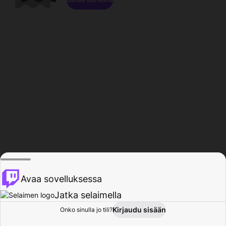
Avaa sovelluksessa
Jatka selaimella
Kirjaudu sisään
Onko sinulla jo tili?
Koti
Selaa
Toiminta
Profiili