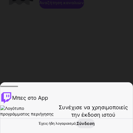
Αναζήτηση καναλιών
Μπες στο App
Συνέχισε να χρησιμοποιείς
την έκδοση ιστού
Σύνδεση
Έχεις ήδη λογαριασμό;
Αρχική σελίδα
Περιήγηση
Δραστηριότητα
Προφίλ