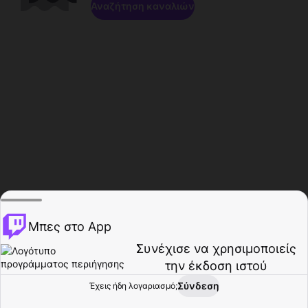
Αναζήτηση καναλιών
Μπες στο App
Συνέχισε να χρησιμοποιείς
την έκδοση ιστού
Σύνδεση
Έχεις ήδη λογαριασμό;
Αρχική σελίδα
Περιήγηση
Δραστηριότητα
Προφίλ