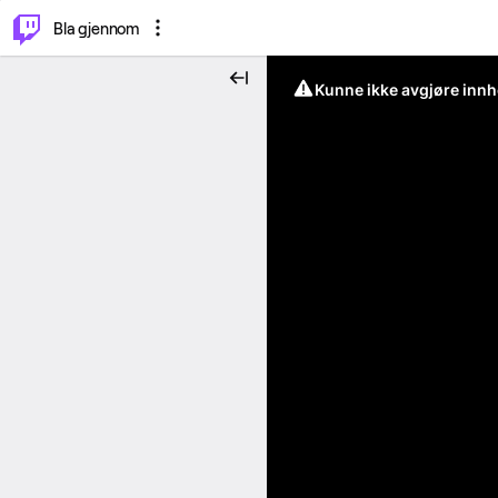
⌥
P
Bla gjennom
Kunne ikke avgjøre innh