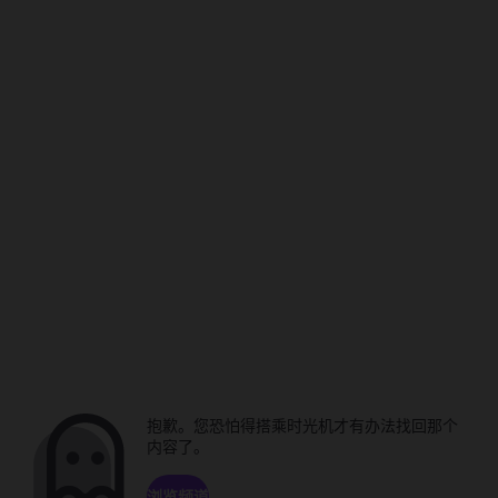
抱歉。您恐怕得搭乘时光机才有办法找回那个
内容了。
浏览频道