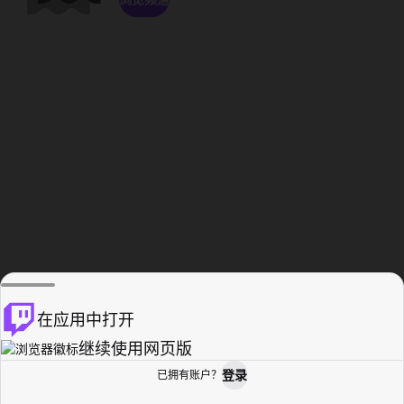
在应用中打开
继续使用网页版
登录
已拥有账户？
主页
浏览
活动纪录
个人资料