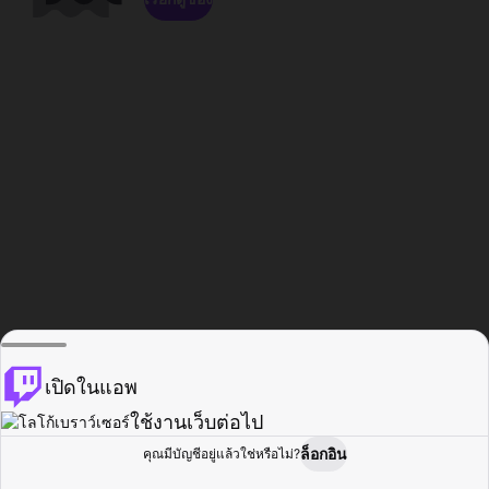
เปิดในแอพ
ใช้งานเว็บต่อไป
ล็อกอิน
คุณมีบัญชีอยู่แล้วใช่หรือไม่?
หน้าแรก
เรียกดู
กิจกรรม
โปรไฟล์