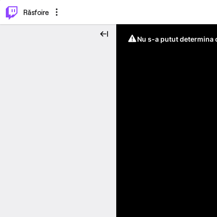
⌥
P
Răsfoire
Nu s-a putut determina c