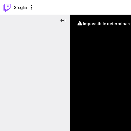
⌥
P
Sfoglia
Impossibile determinare