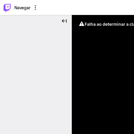
⌥
P
Navegar
Falha ao determinar a c