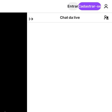
Entrar
Cadastrar-se
Chat da live