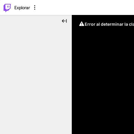
⌥
P
Explorar
Error al determinar la c