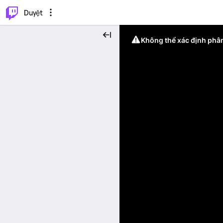
.
⌥
P
Duyệt
Không thể xác định phân