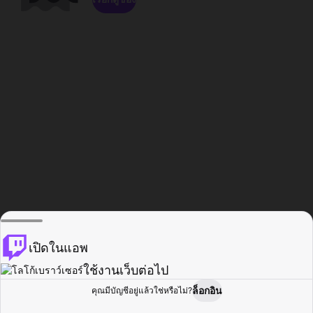
เปิดในแอพ
ใช้งานเว็บต่อไป
ล็อกอิน
คุณมีบัญชีอยู่แล้วใช่หรือไม่?
หน้าแรก
เรียกดู
กิจกรรม
โปรไฟล์