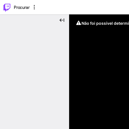
.
⌥
P
Procurar
Não foi possível determ