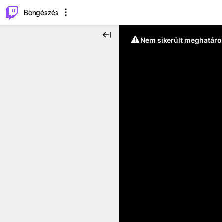
⌥
P
Böngészés
Nem sikerült meghatáro