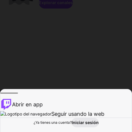
Explorar canales
Abrir en app
Seguir usando la web
Iniciar sesión
Página del
¿Ya tienes una cuenta?
Explorar
Actividad
Perfil
Creador