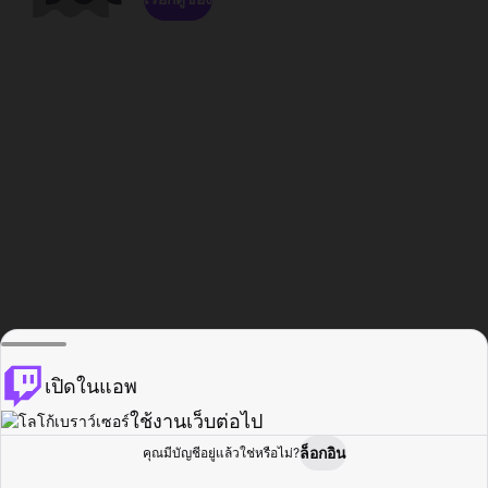
เปิดในแอพ
ใช้งานเว็บต่อไป
ล็อกอิน
คุณมีบัญชีอยู่แล้วใช่หรือไม่?
หน้าแรก
เรียกดู
กิจกรรม
โปรไฟล์