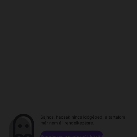
Sajnos, hacsak nincs időgéped, a tartalom
már nem áll rendelkezésre.
Böngészés a csatornák között