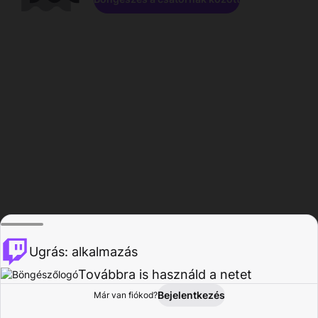
Ugrás: alkalmazás
Továbbra is használd a netet
Bejelentkezés
Már van fiókod?
Főoldal
Böngészés
Tevékenység
Profil