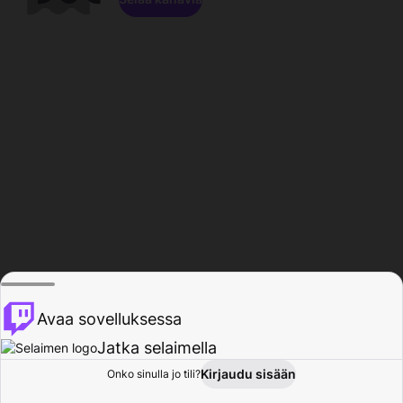
Avaa sovelluksessa
Jatka selaimella
Kirjaudu sisään
Onko sinulla jo tili?
Koti
Selaa
Toiminta
Profiili