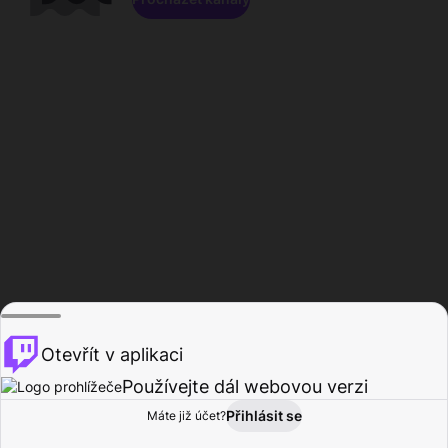
Otevřít v aplikaci
Používejte dál webovou verzi
Přihlásit se
Máte již účet?
Domů
Procházet
Aktivita
Profil