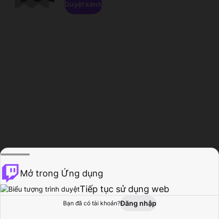
Duyệt kênh
Mở trong Ứng dụng
Tiếp tục sử dụng web
Đăng nhập
Bạn đã có tài khoản?
Trang chủ
Duyệt
Hoạt động
Hồ sơ