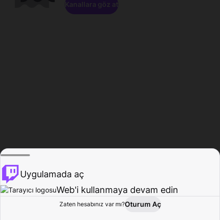
Kanallara göz at
Uygulamada aç
Web'i kullanmaya devam edin
Oturum Aç
Zaten hesabınız var mı?
Ana Sayfa
Gözat
Aktivite
Profil